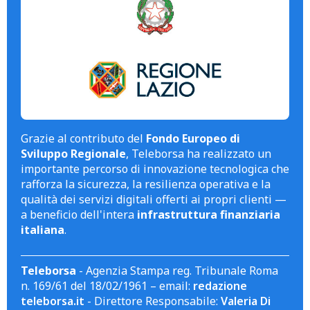
Grazie al contributo del
Fondo Europeo di
Sviluppo Regionale
, Teleborsa ha realizzato un
importante percorso di innovazione tecnologica che
rafforza la sicurezza, la resilienza operativa e la
qualità dei servizi digitali offerti ai propri clienti —
a beneficio dell'intera
infrastruttura finanziaria
italiana
.
Teleborsa
- Agenzia Stampa reg. Tribunale Roma
n. 169/61 del 18/02/1961 – email:
redazione
teleborsa.it
- Direttore Responsabile:
Valeria Di