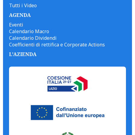
Tutti i Video
AGENDA
Eventi
Calendario Macro
Calendario Dividendi
Coefficienti di rettifica e Corporate Actions
L'AZIENDA