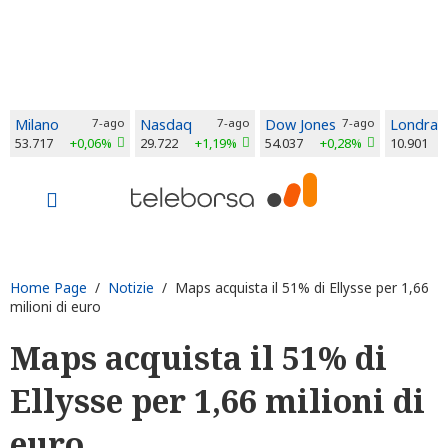
Milano
7-ago
Nasdaq
7-ago
Dow Jones
7-ago
Londra
53.717
+0,06%
29.722
+1,19%
54.037
+0,28%
10.901
Home Page
/
Notizie
/ Maps acquista il 51% di Ellysse per 1,66
milioni di euro
Maps acquista il 51% di
Ellysse per 1,66 milioni di
euro