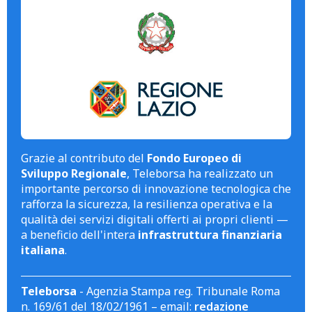
Grazie al contributo del
Fondo Europeo di
Sviluppo Regionale
, Teleborsa ha realizzato un
importante percorso di innovazione tecnologica che
rafforza la sicurezza, la resilienza operativa e la
qualità dei servizi digitali offerti ai propri clienti —
a beneficio dell'intera
infrastruttura finanziaria
italiana
.
Teleborsa
- Agenzia Stampa reg. Tribunale Roma
n. 169/61 del 18/02/1961 – email:
redazione