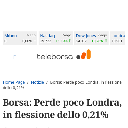
Milano
7-ago
Nasdaq
7-ago
Dow Jones
7-ago
Londra
0
0,00%
29.722
+1,19%
54.037
+0,28%
10.901
Home Page
/
Notizie
/ Borsa: Perde poco Londra, in flessione
dello 0,21%
Borsa: Perde poco Londra,
in flessione dello 0,21%