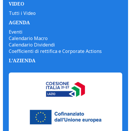
VIDEO
Tutti i Video
AGENDA
Eventi
Calendario Macro
Calendario Dividendi
Coefficienti di rettifica e Corporate Actions
L'AZIENDA