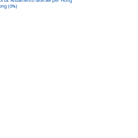
orsa: Andamento laterale per Hong
ong (0%)