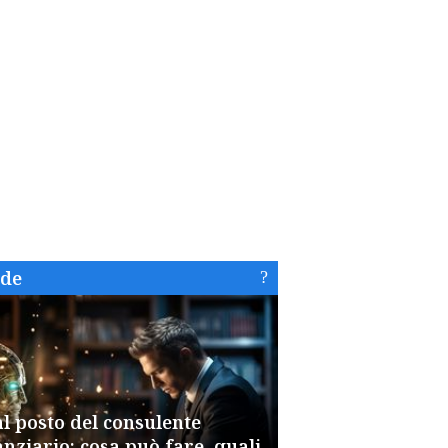
ide
al posto del consulente
anziario: cosa può fare, quali