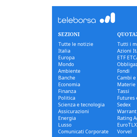
SEZIONI
QUOTA
Tutte le notizie
Tutti i m
Italia
Azioni It
Europa
ETF ETC
Mondo
Obbligaz
Ambiente
Fondi
Banche
Cambi e 
Economia
Materie
Finanza
Tassi
Politica
Futures 
Scienza e tecnologia
Sedex
Assicurazioni
Warrant
Energia
Rating A
Lusso
EuroTLX
Comunicati Corporate
Vorvel