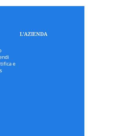
L'AZIENDA
o
endi
tifica e
s