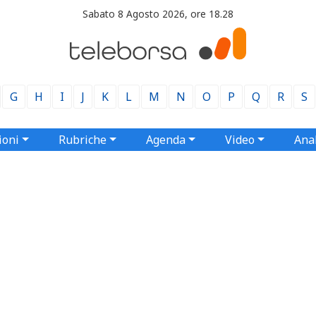
Sabato 8 Agosto 2026, ore 18.28
G
H
I
J
K
L
M
N
O
P
Q
R
S
ioni
Rubriche
Agenda
Video
Anal