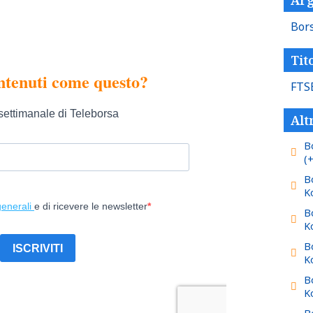
Bor
Tito
FTS
Alt
B
(
B
K
B
K
B
K
B
K