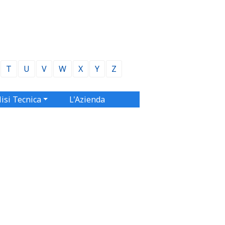
T
U
V
W
X
Y
Z
isi Tecnica
L'Azienda