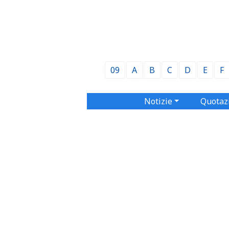
09
A
B
C
D
E
F
Notizie
Quotaz