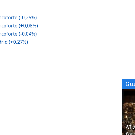
coforte (-0,25%)
ncoforte (+0,08%)
coforte (-0,04%)
rid (+0,27%)
Gu
AI 
fin