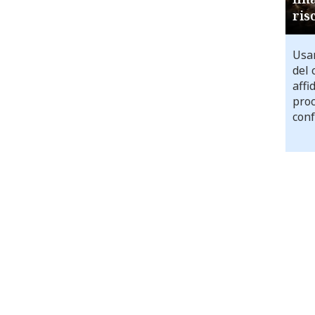
ris
Usar
del 
affi
proc
conf