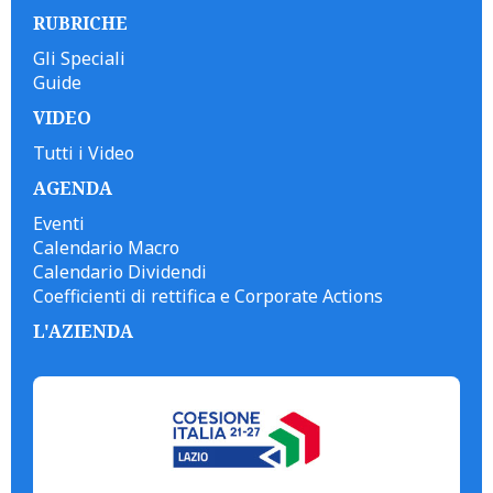
RUBRICHE
Gli Speciali
Guide
VIDEO
Tutti i Video
AGENDA
Eventi
Calendario Macro
Calendario Dividendi
Coefficienti di rettifica e Corporate Actions
L'AZIENDA