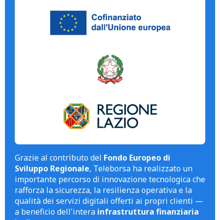
Grazie al contributo del
Fondo Europeo di
Sviluppo Regionale
, Teleborsa ha realizzato un
importante percorso di innovazione tecnologica che
rafforza la sicurezza, la resilienza operativa e la
qualità dei servizi digitali offerti ai propri clienti —
a beneficio dell'intera
infrastruttura finanziaria