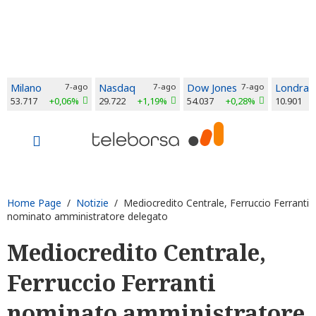
Milano
7-ago
Nasdaq
7-ago
Dow Jones
7-ago
Londra
53.717
+0,06%
29.722
+1,19%
54.037
+0,28%
10.901
Home Page
/
Notizie
/ Mediocredito Centrale, Ferruccio Ferranti
nominato amministratore delegato
Mediocredito Centrale,
Ferruccio Ferranti
nominato amministratore