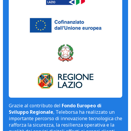
Grazie al contributo del
Fondo Europeo di
Sviluppo Regionale
, Teleborsa ha realizzato un
importante percorso di innovazione tecnologica che
rafforza la sicurezza, la resilienza operativa e la