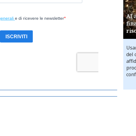
AI 
fin
ris
Usar
del 
affi
proc
conf