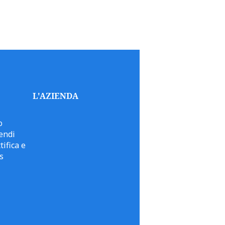
L'AZIENDA
o
endi
tifica e
s