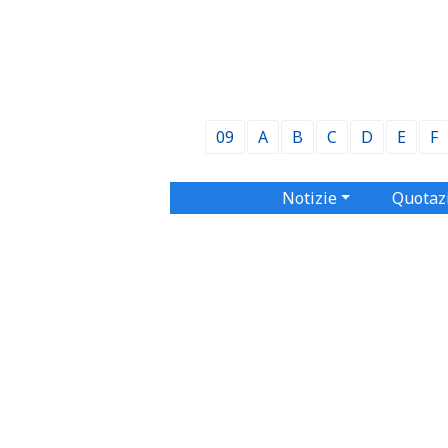
09
A
B
C
D
E
F
Notizie
Quotaz