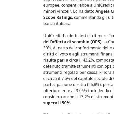
europee, consentirebbe a UniCredit d
minori vincoli". Lo ha detto
Angela Cr
Scope Ratings
, commentando gli ult
banca italiana.
UniCredit ha detto ieri di ritenere
"c
dell'offerta di scambio (OPS)
su Com
30%. Al netto del conferimento delle 
diritti di voto e agli strumenti finanz
risulta pari a circa il 43,2%, compost
detenuto tramite strumenti con opzio
strumenti regolati per cassa. Finora 
di circa il 7,6% del capitale sociale
partecipazione diretta (26,8%), porta
ulteriormente al 37,6% includendo gli
considera anche il 13,2% di strumenti
supera il 50%
.