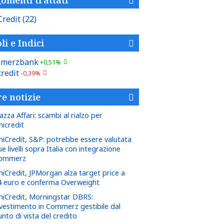
Credit
(22)
li e Indici
merzbank
+0,51%
redit
-0,39%
re notizie
azza Affari: scambi al rialzo per
nicredit
niCredit, S&P: potrebbe essere valutata
e livelli sopra Italia con integrazione
ommerz
niCredit, JPMorgan alza target price a
4 euro e conferma Overweight
niCredit, Morningstar DBRS:
nvestimento in Commerz gestibile dal
nto di vista del credito