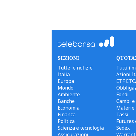
SEZIONI
QUOTA
Tutte le notizie
Tutti i m
Italia
Azioni It
Europa
ETF ETC
Mondo
Obbligaz
Ambiente
Fondi
Banche
Cambi e 
Economia
Materie
Finanza
Tassi
Politica
Futures 
Scienza e tecnologia
Sedex
Assicurazioni
Warrant