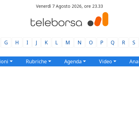
Venerdì 7 Agosto 2026, ore 23.33
G
H
I
J
K
L
M
N
O
P
Q
R
S
ioni
Rubriche
Agenda
Video
Anal