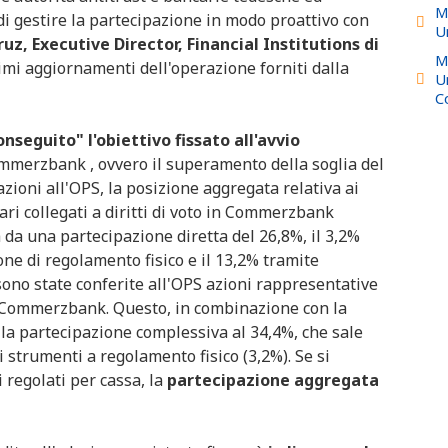
M
i gestire la partecipazione in modo proattivo con
U
uz, Executive Director, Financial Institutions di
M
imi aggiornamenti dell'operazione forniti dalla
U
C
onseguito" l'obiettivo fissato all'avvio
merzbank , ovvero il superamento della soglia del
azioni all'OPS, la posizione aggregata relativa ai
iari collegati a diritti di voto in Commerzbank
a da una partecipazione diretta del 26,8%, il 3,2%
ne di regolamento fisico e il 13,2% tramite
sono state conferite all'OPS azioni rappresentative
 di Commerzbank. Questo, in combinazione con la
 la partecipazione complessiva al 34,4%, che sale
 strumenti a regolamento fisico (3,2%). Se si
 regolati per cassa, la
partecipazione aggregata