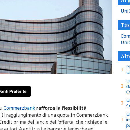
Uni
Tito
Com
Unic
Alt
Pi
U
U
du
Fonti Preferite
C
U
9
u
Commerzbank
rafforza la flessibilità
U
. Il raggiungimento di una quota in Commerzbank
i
edit prima del lancio dell'offerta, che richiede le
pu
e autorità antitrust e bancarie tedesche ed