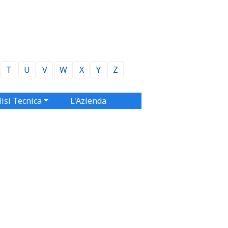
T
U
V
W
X
Y
Z
isi Tecnica
L'Azienda