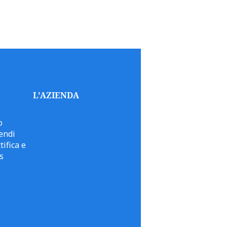
L'AZIENDA
o
endi
tifica e
s