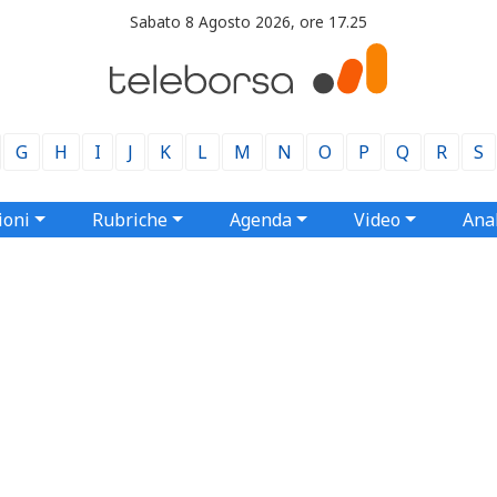
Sabato 8 Agosto 2026, ore 17.25
G
H
I
J
K
L
M
N
O
P
Q
R
S
ioni
Rubriche
Agenda
Video
Anal