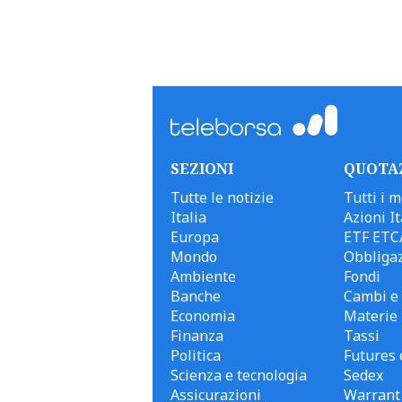
SEZIONI
QUOTA
Tutte le notizie
Tutti i m
Italia
Azioni It
Europa
ETF ETC
Mondo
Obbligaz
Ambiente
Fondi
Banche
Cambi e 
Economia
Materie
Finanza
Tassi
Politica
Futures 
Scienza e tecnologia
Sedex
Assicurazioni
Warrant