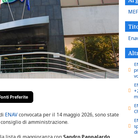
ME
Tito
Ena
Alt
E
p
v
E
+2
mi
Fonti Preferite
E
C
 di
ENAV
convocata per il 14 maggio 2026, sono state
E
l consiglio di amministrazione.
s
d
 la lista di maggioranza con
Sandro
Pappalardo