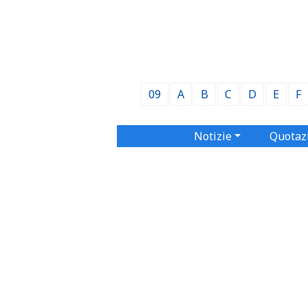
09
A
B
C
D
E
F
Notizie
Quotaz