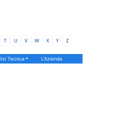
T
U
V
W
X
Y
Z
isi Tecnica
L'Azienda