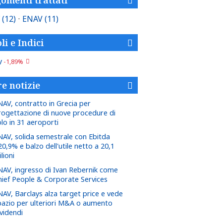
F
(12)
·
ENAV
(11)
li e Indici
v
-1,89%
re notizie
NAV, contratto in Grecia per
rogettazione di nuove procedure di
olo in 31 aeroporti
NAV, solida semestrale con Ebitda
0,9% e balzo dell'utile netto a 20,1
lioni
NAV, ingresso di Ivan Rebernik come
hief People & Corporate Services
NAV, Barclays alza target price e vede
pazio per ulteriori M&A o aumento
ividendi