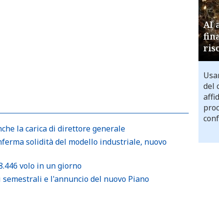
AI 
fin
ris
Usar
del 
affi
proc
conf
nche la carica di direttore generale
ferma solidità del modello industriale, nuovo
8.446 volo in un giorno
i semestrali e l'annuncio del nuovo Piano