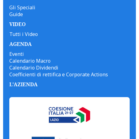
Gli Speciali
Guide
VIDEO
Tutti i Video
AGENDA
Eventi
Calendario Macro
Calendario Dividendi
Coefficienti di rettifica e Corporate Actions
L'AZIENDA