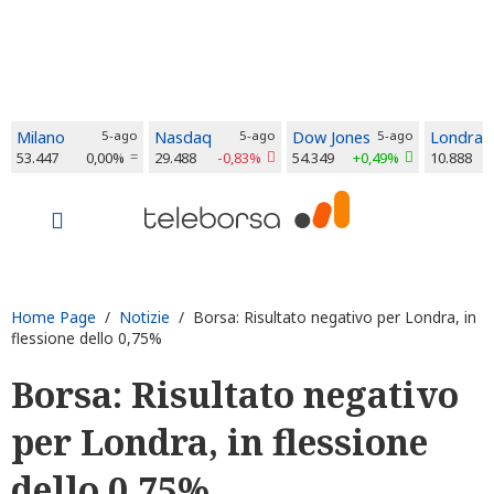
Milano
5-ago
Nasdaq
5-ago
Dow Jones
5-ago
Londra
53.447
0,00%
29.488
-0,83%
54.349
+0,49%
10.888
Home Page
/
Notizie
/ Borsa: Risultato negativo per Londra, in
flessione dello 0,75%
Borsa: Risultato negativo
per Londra, in flessione
dello 0,75%