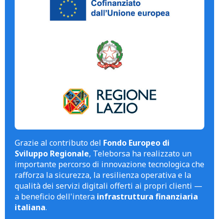
Grazie al contributo del
Fondo Europeo di
Sviluppo Regionale
, Teleborsa ha realizzato un
importante percorso di innovazione tecnologica che
rafforza la sicurezza, la resilienza operativa e la
qualità dei servizi digitali offerti ai propri clienti —
a beneficio dell'intera
infrastruttura finanziaria
italiana
.