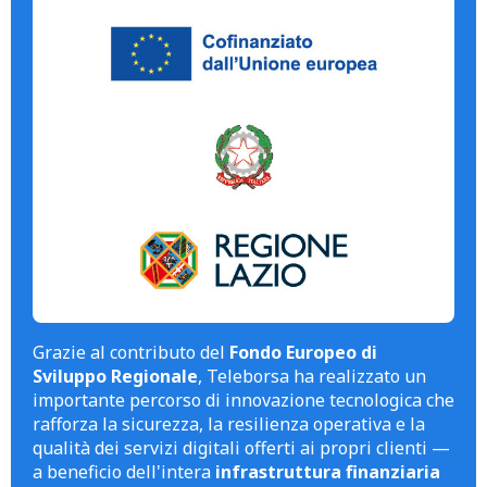
Grazie al contributo del
Fondo Europeo di
Sviluppo Regionale
, Teleborsa ha realizzato un
importante percorso di innovazione tecnologica che
rafforza la sicurezza, la resilienza operativa e la
qualità dei servizi digitali offerti ai propri clienti —
a beneficio dell'intera
infrastruttura finanziaria