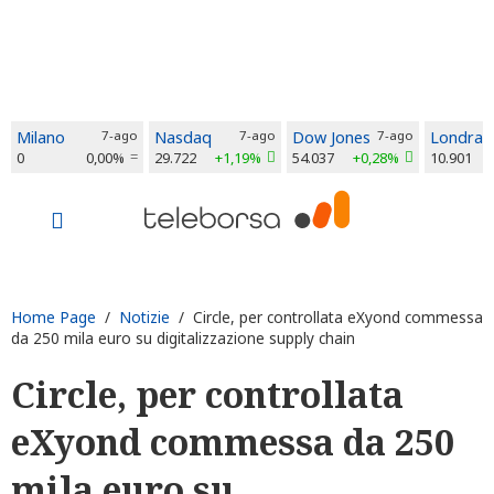
Milano
7-ago
Nasdaq
7-ago
Dow Jones
7-ago
Londra
0
0,00%
29.722
+1,19%
54.037
+0,28%
10.901
Home Page
/
Notizie
/ Circle, per controllata eXyond commessa
da 250 mila euro su digitalizzazione supply chain
Circle, per controllata
eXyond commessa da 250
mila euro su