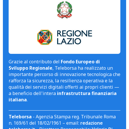
Grazie al contributo del
Fondo Europeo di
Sviluppo Regionale
, Teleborsa ha realizzato un
importante percorso di innovazione tecnologica che
rafforza la sicurezza, la resilienza operativa e la
qualità dei servizi digitali offerti ai propri clienti —
a beneficio dell'intera
infrastruttura finanziaria
italiana
.
Teleborsa
- Agenzia Stampa reg. Tribunale Roma
n. 169/61 del 18/02/1961 – email:
redazione