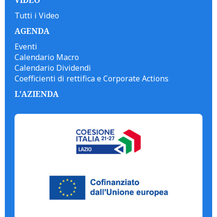
Tutti i Video
AGENDA
Eventi
Calendario Macro
Calendario Dividendi
Coefficienti di rettifica e Corporate Actions
L'AZIENDA