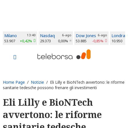
Milano
13:40
Nasdaq
6-ago
Dow Jones
6-ago
Londra
53.907
+0,42%
29.373
0,00%
53.885
-0,85%
10.950
Home Page
/
Notizie
/ Eli Lilly e BioNTech avvertono: le riforme
sanitarie tedesche possono frenare gli investimenti
Eli Lilly e BioNTech
avvertono: le riforme
sanitarie tedesche