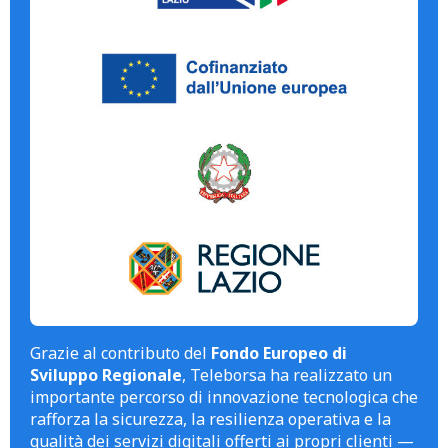
Grazie al contributo del
Fondo Europeo di
Sviluppo Regionale
, Teleborsa ha realizzato un
importante percorso di innovazione tecnologica che
rafforza la sicurezza, la resilienza operativa e la
qualità dei servizi digitali offerti ai propri clienti —