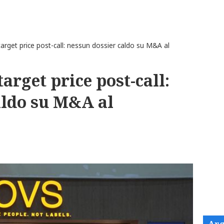
arget price post-call: nessun dossier caldo su M&A al
arget price post-call:
aldo su M&A al
Arg