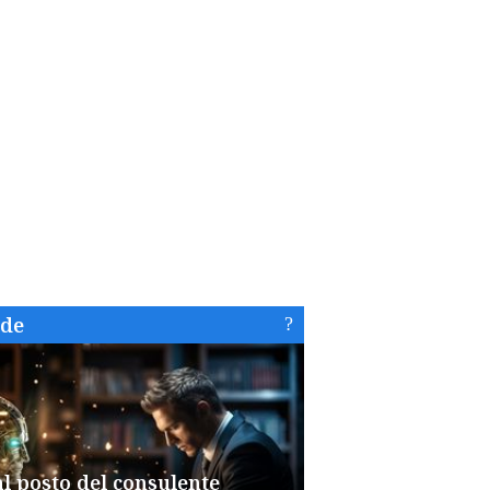
ide
al posto del consulente