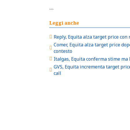
```
Leggi anche
Reply, Equita alza target price con 
Comer, Equita alza target price dopo
contesto
Italgas, Equita conferma stime ma l
GVS, Equita incrementa target price
call