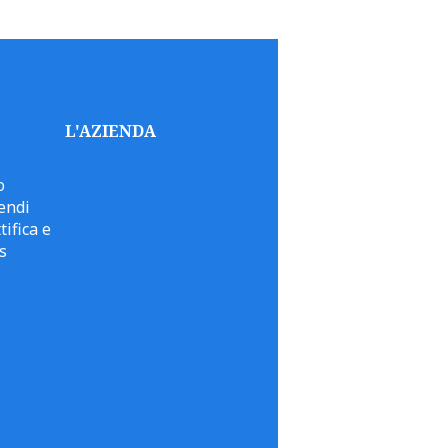
L'AZIENDA
o
endi
tifica e
s