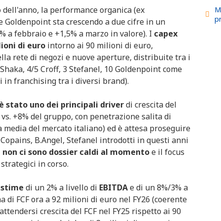
zio dell'anno, la performance organica (ex
M
p
 Goldenpoint sta crescendo a due cifre in un
% a febbraio e +1,5% a marzo in valore). I
capex
ioni di euro
intorno ai 90 milioni di euro,
la rete di negozi e nuove aperture, distribuite tra i
 Shaka, 4/5 Croff, 3 Stefanel, 10 Goldenpoint come
 in franchising tra i diversi brand).
stato uno dei principali driver
di crescita del
vs. +8% del gruppo, con penetrazione salita di
a media del mercato italiano) ed è attesa proseguire
Copains, B.Angel, Stefanel introdotti in questi anni
 non ci sono dossier caldi al momento
e il focus
strategici in corso.
 stime
di un 2% a livello di
EBITDA
e di un 8%/3% a
 di FCF ora a 92 milioni di euro nel FY26 (coerente
ttendersi crescita del FCF nel FY25 rispetto ai 90