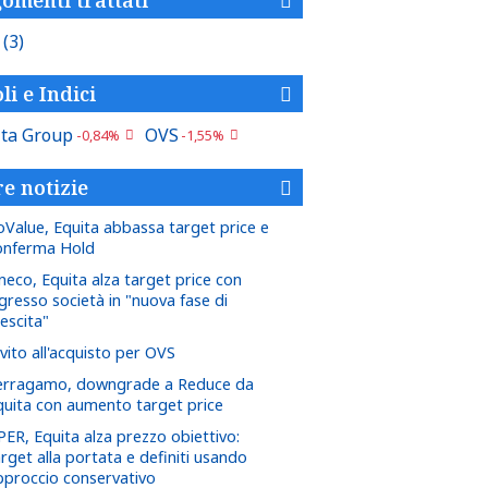
S
(3)
li e Indici
ita Group
OVS
-0,84%
-1,55%
re notizie
oValue, Equita abbassa target price e
onferma Hold
ineco, Equita alza target price con
ngresso società in "nuova fase di
escita"
vito all'acquisto per OVS
erragamo, downgrade a Reduce da
quita con aumento target price
PER, Equita alza prezzo obiettivo:
rget alla portata e definiti usando
pproccio conservativo