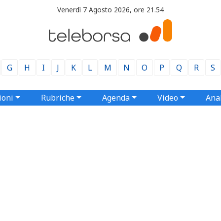
Venerdì 7 Agosto 2026, ore 21.54
G
H
I
J
K
L
M
N
O
P
Q
R
S
ioni
Rubriche
Agenda
Video
Anal