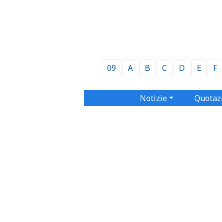
09
A
B
C
D
E
F
Notizie
Quotaz