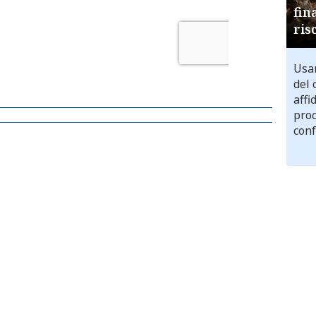
fin
ris
Usar
del 
affi
proc
conf