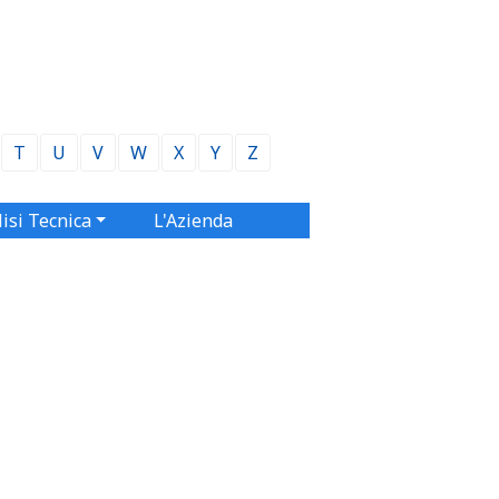
T
U
V
W
X
Y
Z
isi Tecnica
L'Azienda