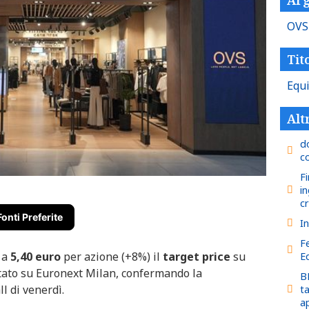
OV
Tito
Equ
Alt
d
c
F
i
cr
Fonti Preferite
In
F
 a
5,40 euro
per azione (+8%) il
target price
su
E
tato su Euronext Milan, confermando la
B
ll di venerdì.
ta
a