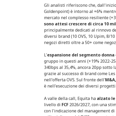
Gli analisti riferiscono che, dall'ini
Goldenpoint) è intorno al +6% mentre
mercato nel complesso resiliente (+3
sono attesi crescere di circa 10 mil
principalmente dedicati al rinnovo del
diversi brand (10 OVS, 10 Upim, 8/10
negozi diretti oltre a 50+ come negozi
L'
espansione del segmento donna è 
gruppo in questi anni (+19% 2022-25 
340bps al 35,4%, ancora 20pp sotto l
grazie al successo di brand come Les 
nell'offerta OVS. Sul fronte dell'
M&A,
è nell'esecuzione dei diversi progetti 
A valle della call, Equita ha
alzato le
livello di
FCF
2026/2027, con una stima
con l'indicazione del management di a