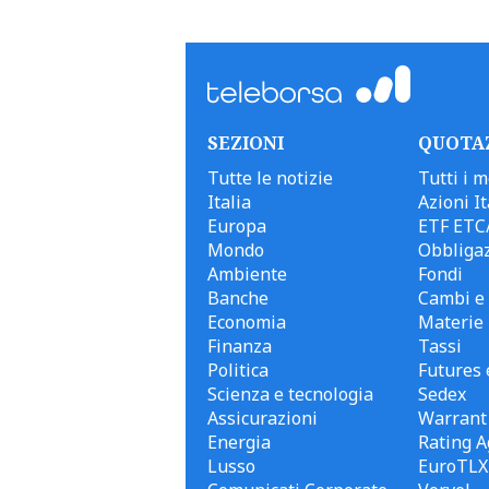
SEZIONI
QUOTA
Tutte le notizie
Tutti i m
Italia
Azioni It
Europa
ETF ETC
Mondo
Obbligaz
Ambiente
Fondi
Banche
Cambi e 
Economia
Materie
Finanza
Tassi
Politica
Futures 
Scienza e tecnologia
Sedex
Assicurazioni
Warrant
Energia
Rating A
Lusso
EuroTLX