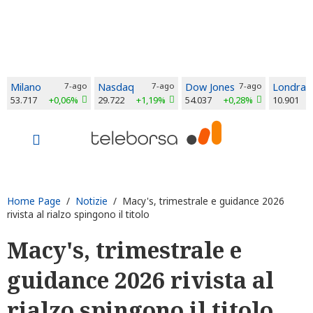
Milano
7-ago
Nasdaq
7-ago
Dow Jones
7-ago
Londra
53.717
+0,06%
29.722
+1,19%
54.037
+0,28%
10.901
Home Page
/
Notizie
/ Macy's, trimestrale e guidance 2026
rivista al rialzo spingono il titolo
Macy's, trimestrale e
guidance 2026 rivista al
rialzo spingono il titolo