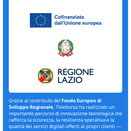
Grazie al contributo del
Fondo Europeo di
Sviluppo Regionale
, Teleborsa ha realizzato un
importante percorso di innovazione tecnologica che
rafforza la sicurezza, la resilienza operativa e la
qualità dei servizi digitali offerti ai propri clienti —