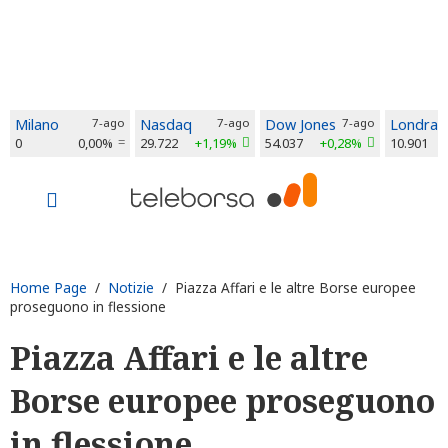
Milano
7-ago
Nasdaq
7-ago
Dow Jones
7-ago
Londra
0
0,00%
29.722
+1,19%
54.037
+0,28%
10.901
Home Page
/
Notizie
/ Piazza Affari e le altre Borse europee
proseguono in flessione
Piazza Affari e le altre
Borse europee proseguono
in flessione