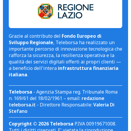
Grazie al contributo del
Fondo Europeo di
Sviluppo Regionale
, Teleborsa ha realizzato un
importante percorso di innovazione tecnologica che
rafforza la sicurezza, la resilienza operativa e la
qualità dei servizi digitali offerti ai propri clienti —
a beneficio dell'intera
infrastruttura finanziaria
italiana
.
Teleborsa
- Agenzia Stampa reg. Tribunale Roma
n. 169/61 del 18/02/1961 – email:
redazione
teleborsa.it
- Direttore Responsabile:
Valeria Di
Stefano
Copyright © 2026 Teleborsa
P.IVA 00919671008.
Tutti i diritti riservati. E' vietata la riproduzione