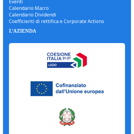
Eventi
Calendario Macro
Calendario Dividendi
Coefficienti di rettifica e Corporate Actions
L'AZIENDA