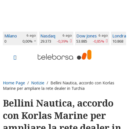
Milano
6-ago
Nasdaq
6-ago
Dow Jones
6-ago
Londra
0
0,00%
29.373
-0,39%
53.885
-0,85%
10.868
Home Page
/
Notizie
/ Bellini Nautica, accordo con Korlas
Marine per ampliare la rete dealer in Turchia
Bellini Nautica, accordo
con Korlas Marine per
ampliare la rete dealer in