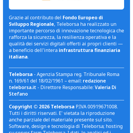
Grazie al contributo del
Fondo Europeo di
Sviluppo Regionale
, Teleborsa ha realizzato un
importante percorso di innovazione tecnologica che
rafforza la sicurezza, la resilienza operativa e la
qualità dei servizi digitali offerti ai propri clienti —
a beneficio dell'intera
infrastruttura finanziaria
italiana
.
Teleborsa
- Agenzia Stampa reg. Tribunale Roma
n. 169/61 del 18/02/1961 – email:
redazione
teleborsa.it
- Direttore Responsabile:
Valeria Di
Stefano
Copyright © 2026 Teleborsa
P.IVA 00919671008.
Tutti i diritti riservati. E' vietata la riproduzione
anche parziale del materiale presente sul sito.
Software, design e tecnologia di Teleborsa; hosting
su server farm Teleborsa. I dati, le analisi ed i