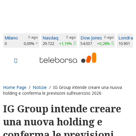
Milano
7-ago
Nasdaq
7-ago
Dow Jones
7-ago
Londra
0
0,00%
29.722
+1,19%
54.037
+0,28%
10.901
Home Page
/
Notizie
/ IG Group intende creare una nuova
holding e conferma le previsioni sull'esercizio 2026
IG Group intende creare
una nuova holding e
conferma le previsioni