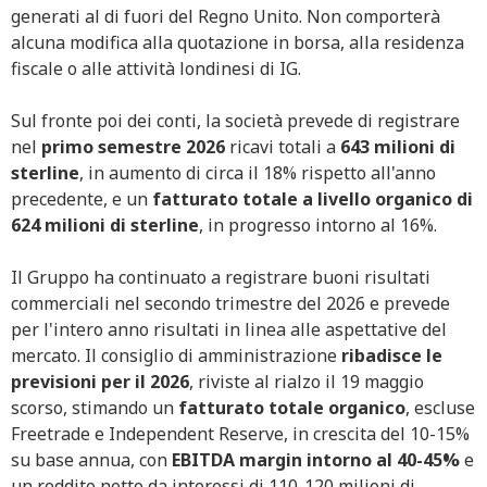
generati al di fuori del Regno Unito. Non comporterà
alcuna modifica alla quotazione in borsa, alla residenza
fiscale o alle attività londinesi di IG.
Sul fronte poi dei conti, la società prevede di registrare
nel
primo semestre 2026
ricavi totali a
643 milioni di
sterline
, in aumento di circa il 18% rispetto all'anno
precedente, e un
fatturato totale a livello organico di
624 milioni di sterline
, in progresso intorno al 16%.
Il Gruppo ha continuato a registrare buoni risultati
commerciali nel secondo trimestre del 2026 e prevede
per l'intero anno risultati in linea alle aspettative del
mercato. Il consiglio di amministrazione
ribadisce le
previsioni per il 2026
, riviste al rialzo il 19 maggio
scorso, stimando un
fatturato totale organico
, escluse
Freetrade e Independent Reserve, in crescita del 10-15%
su base annua, con
EBITDA margin intorno al 40-45%
e
un reddito netto da interessi di 110-120 milioni di