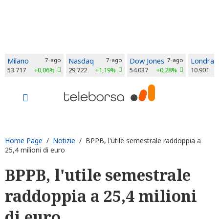
Milano
7-ago
Nasdaq
7-ago
Dow Jones
7-ago
Londra
53.717
+0,06%
29.722
+1,19%
54.037
+0,28%
10.901
Home Page
/
Notizie
/ BPPB, l'utile semestrale raddoppia a
25,4 milioni di euro
BPPB, l'utile semestrale
raddoppia a 25,4 milioni
di euro