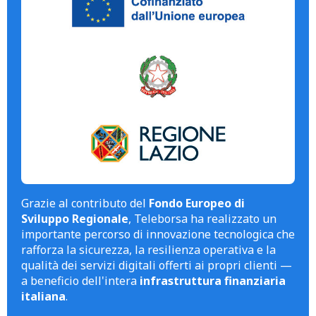
Grazie al contributo del
Fondo Europeo di
Sviluppo Regionale
, Teleborsa ha realizzato un
importante percorso di innovazione tecnologica che
rafforza la sicurezza, la resilienza operativa e la
qualità dei servizi digitali offerti ai propri clienti —
a beneficio dell'intera
infrastruttura finanziaria
italiana
.