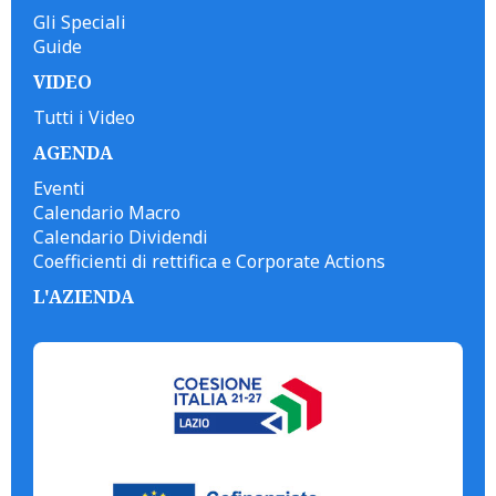
Gli Speciali
Guide
VIDEO
Tutti i Video
AGENDA
Eventi
Calendario Macro
Calendario Dividendi
Coefficienti di rettifica e Corporate Actions
L'AZIENDA