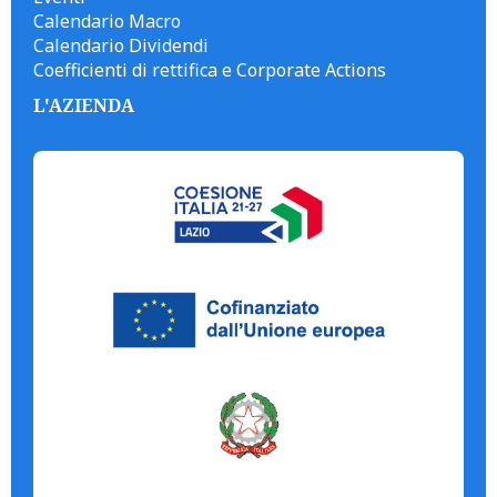
Calendario Macro
Calendario Dividendi
Coefficienti di rettifica e Corporate Actions
L'AZIENDA