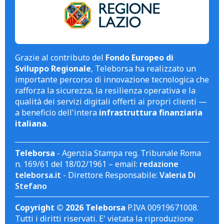
Grazie al contributo del
Fondo Europeo di
Sviluppo Regionale
, Teleborsa ha realizzato un
importante percorso di innovazione tecnologica che
rafforza la sicurezza, la resilienza operativa e la
qualità dei servizi digitali offerti ai propri clienti —
a beneficio dell'intera
infrastruttura finanziaria
italiana
.
Teleborsa
- Agenzia Stampa reg. Tribunale Roma
n. 169/61 del 18/02/1961 – email:
redazione
teleborsa.it
- Direttore Responsabile:
Valeria Di
Stefano
Copyright © 2026 Teleborsa
P.IVA 00919671008.
Tutti i diritti riservati. E' vietata la riproduzione