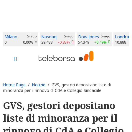
Milano
5-ago
Nasdaq
5-ago
Dow Jones
5-ago
Londra
0
0,00%
29.488
-0,83%
54.349
+0,49%
10.888
Home Page
/
Notizie
/ GVS, gestori depositano liste di
minoranza per il rinnovo di CdA e Collegio Sindacale
GVS, gestori depositano
liste di minoranza per il
rinnovo di CdA e Collegio