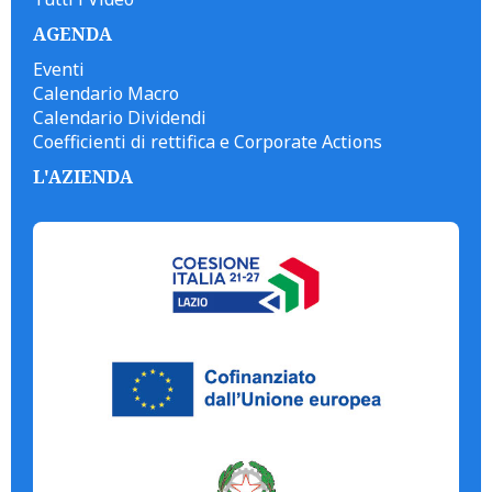
AGENDA
Eventi
Calendario Macro
Calendario Dividendi
Coefficienti di rettifica e Corporate Actions
L'AZIENDA