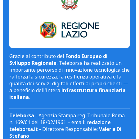
Grazie al contributo del
Fondo Europeo di
Sviluppo Regionale
, Teleborsa ha realizzato un
importante percorso di innovazione tecnologica che
rafforza la sicurezza, la resilienza operativa e la
qualità dei servizi digitali offerti ai propri clienti —
a beneficio dell'intera
infrastruttura finanziaria
italiana
.
Teleborsa
- Agenzia Stampa reg. Tribunale Roma
n. 169/61 del 18/02/1961 – email:
redazione
teleborsa.it
- Direttore Responsabile:
Valeria Di
Stefano