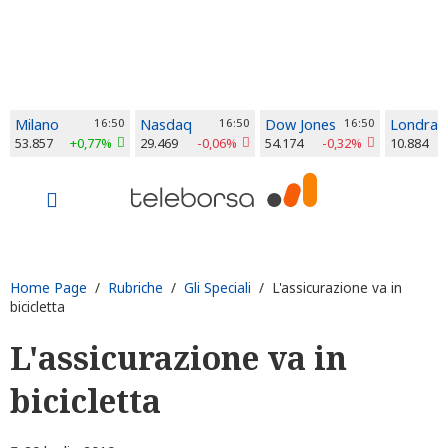
Milano
16:50
Nasdaq
16:50
Dow Jones
16:50
Londra
53.857
+0,77%
29.469
-0,06%
54.174
-0,32%
10.884
Home Page
/
Rubriche
/
Gli Speciali
/ L'assicurazione va in
bicicletta
L'assicurazione va in
bicicletta