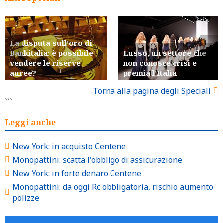
La disputa sull'oro di
Bankitalia: è possibile
Lusso, un settore che
vendere le riserve
non conosce crisi e
auree?
premia l'Italia
Torna alla pagina degli Speciali
```
Leggi anche
New York: in acquisto Centene
Monopattini: scatta l'obbligo di assicurazione
New York: in forte denaro Centene
Monopattini: da oggi Rc obbligatoria, rischio aumento
polizze