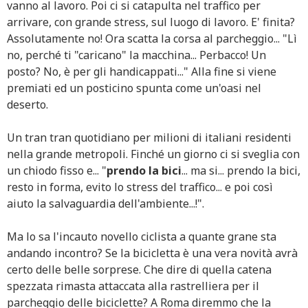
vanno al lavoro. Poi ci si catapulta nel traffico per
arrivare, con grande stress, sul luogo di lavoro. E' finita?
Assolutamente no! Ora scatta la corsa al parcheggio... "Lì
no, perché ti "caricano" la macchina... Perbacco! Un
posto? No, è per gli handicappati..." Alla fine si viene
premiati ed un posticino spunta come un'oasi nel
deserto.
Un tran tran quotidiano per milioni di italiani residenti
nella grande metropoli. Finché un giorno ci si sveglia con
un chiodo fisso e... "
prendo la bici
... ma si... prendo la bici,
resto in forma, evito lo stress del traffico... e poi così
aiuto la salvaguardia dell'ambiente...!".
Ma lo sa l'incauto novello ciclista a quante grane sta
andando incontro? Se la bicicletta è una vera novità avrà
certo delle belle sorprese. Che dire di quella catena
spezzata rimasta attaccata alla rastrelliera per il
parcheggio delle biciclette? A Roma diremmo che la