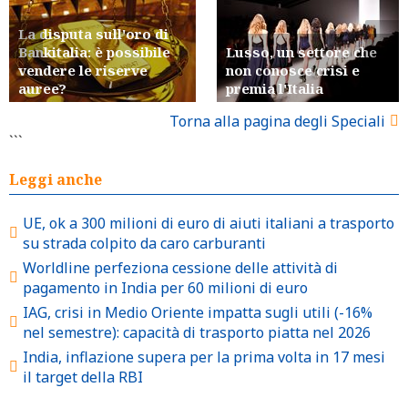
La disputa sull'oro di
Bankitalia: è possibile
Lusso, un settore che
vendere le riserve
non conosce crisi e
auree?
premia l'Italia
Torna alla pagina degli Speciali
```
Leggi anche
UE, ok a 300 milioni di euro di aiuti italiani a trasporto
su strada colpito da caro carburanti
Worldline perfeziona cessione delle attività di
pagamento in India per 60 milioni di euro
IAG, crisi in Medio Oriente impatta sugli utili (-16%
nel semestre): capacità di trasporto piatta nel 2026
India, inflazione supera per la prima volta in 17 mesi
il target della RBI