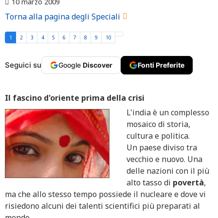
10 marzo 2009
Torna alla pagina degli Speciali
1
2
3
4
5
6
7
8
9
10
Seguici su
Google
Discover
Fonti Preferite
Il fascino d'oriente prima della crisi
L'india è un complesso
mosaico di storia,
cultura e politica.
Un paese diviso tra
vecchio e nuovo. Una
delle nazioni con il più
alto tasso di
povertà
,
ma che allo stesso tempo possiede il nucleare e dove vi
risiedono alcuni dei talenti scientifici più preparati al
mondo.