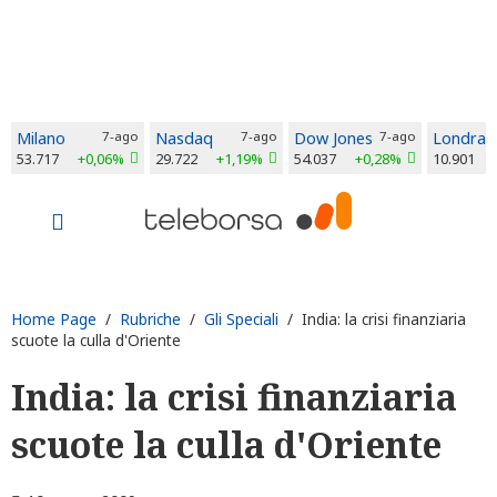
Milano
7-ago
Nasdaq
7-ago
Dow Jones
7-ago
Londra
53.717
+0,06%
29.722
+1,19%
54.037
+0,28%
10.901
Home Page
/
Rubriche
/
Gli Speciali
/ India: la crisi finanziaria
scuote la culla d'Oriente
India: la crisi finanziaria
scuote la culla d'Oriente