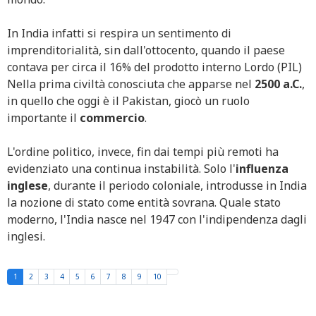
In India infatti si respira un sentimento di
imprenditorialità, sin dall'ottocento, quando il paese
contava per circa il 16% del prodotto interno Lordo (PIL)
Nella prima civiltà conosciuta che apparse nel
2500 a.C.
,
in quello che oggi è il Pakistan, giocò un ruolo
importante il
commercio
.
L'ordine politico, invece, fin dai tempi più remoti ha
evidenziato una continua instabilità. Solo l'
influenza
inglese
, durante il periodo coloniale, introdusse in India
la nozione di stato come entità sovrana. Quale stato
moderno, l'India nasce nel 1947 con l'indipendenza dagli
inglesi.
1
2
3
4
5
6
7
8
9
10