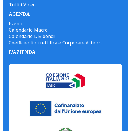
Tutti i Video
AGENDA
Eventi
Calendario Macro
Calendario Dividendi
Coefficienti di rettifica e Corporate Actions
L'AZIENDA