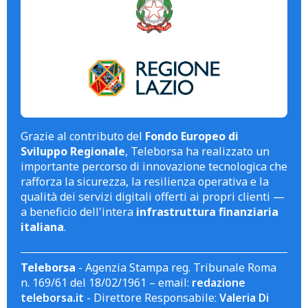
Grazie al contributo del
Fondo Europeo di
Sviluppo Regionale
, Teleborsa ha realizzato un
importante percorso di innovazione tecnologica che
rafforza la sicurezza, la resilienza operativa e la
qualità dei servizi digitali offerti ai propri clienti —
a beneficio dell'intera
infrastruttura finanziaria
italiana
.
Teleborsa
- Agenzia Stampa reg. Tribunale Roma
n. 169/61 del 18/02/1961 – email:
redazione
teleborsa.it
- Direttore Responsabile:
Valeria Di