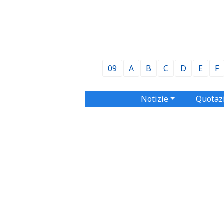
09
A
B
C
D
E
F
Notizie
Quotaz