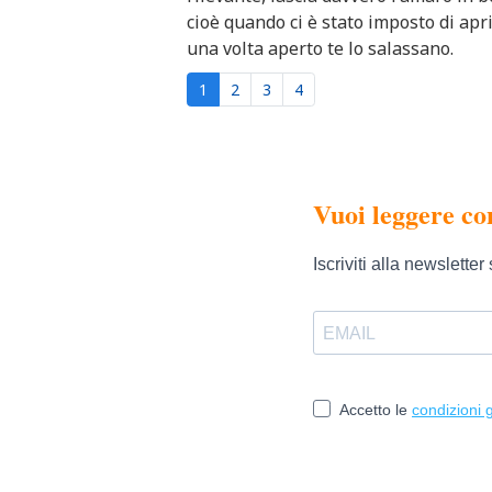
cioè quando ci è stato imposto di apr
una volta aperto te lo salassano.
1
2
3
4