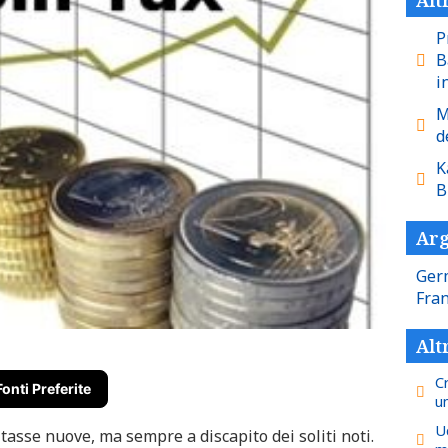
P
B
i
M
d
K
B
Arg
Ger
Fra
Alt
Cr
Fonti Preferite
u
U
tasse nuove, ma sempre a discapito dei soliti noti.