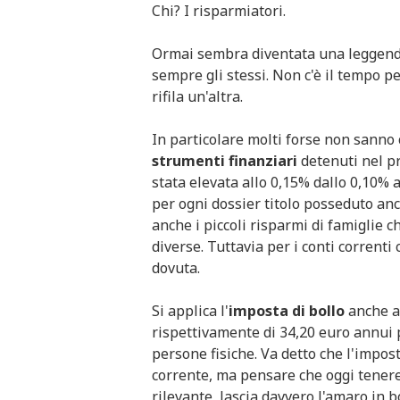
Chi? I risparmiatori.
Ormai sembra diventata una leggenda
sempre gli stessi. Non c'è il tempo p
rifila un'altra.
In particolare molti forse non sanno
strumenti finanziari
detenuti nel p
stata elevata allo 0,15% dallo 0,10%
per ogni dossier titolo posseduto an
anche i piccoli risparmi di famiglie 
diverse. Tuttavia per i conti correnti
dovuta.
Si applica l'
imposta di bollo
anche ag
rispettivamente di 34,20 euro annui p
persone fisiche. Va detto che l'imposta
corrente, ma pensare che oggi tenere
rilevante, lascia davvero l'amaro in b