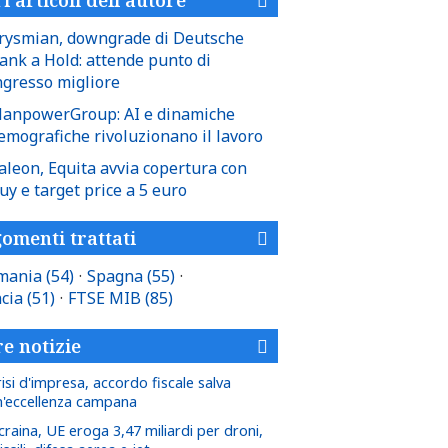
rysmian, downgrade di Deutsche
ank a Hold: attende punto di
ngresso migliore
anpowerGroup: AI e dinamiche
emografiche rivoluzionano il lavoro
aleon, Equita avvia copertura con
uy e target price a 5 euro
omenti trattati
mania
(54)
·
Spagna
(55)
·
ncia
(51)
·
FTSE MIB
(85)
re notizie
isi d'impresa, accordo fiscale salva
n'eccellenza campana
craina, UE eroga 3,47 miliardi per droni,