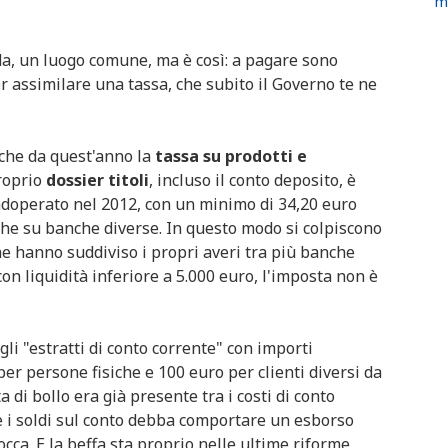
mi
, un luogo comune, ma è così: a pagare sono
er assimilare una tassa, che subito il Governo te ne
 che da quest'anno la
tassa su prodotti e
roprio
dossier titoli
, incluso il conto deposito, è
 adoperato nel 2012, con un minimo di 34,20 euro
che su banche diverse. In questo modo si colpiscono
che hanno suddiviso i propri averi tra più banche
 con liquidità inferiore a 5.000 euro, l'imposta non è
li "estratti di conto corrente" con importi
er persone fisiche e 100 euro per clienti diversi da
 di bollo era già presente tra i costi di conto
 i soldi sul conto debba comportare un esborso
occa. E la beffa sta proprio nelle ultime riforme,