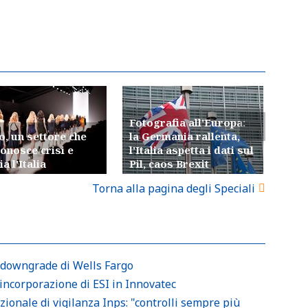
Fotografia all'Europa:
Il n
, un settore che
la Germania rallenta,
Fisc
onosce crisi e
l'Italia aspetta i dati sul
pass
a l'Italia
Pil, caos Brexit
fatt
Torna alla pagina degli Speciali
l downgrade di Wells Fargo
ncorporazione di ESI in Innovatec
zionale di vigilanza Inps: "controlli sempre più