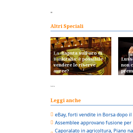
"
Altri Speciali
La disputa sull'oro di
Bankitalia: è possibile
Lusso
vendere le riserve
non c
auree?
premi
```
Leggi anche
eBay, forti vendite in Borsa dopo i
Assemblee approvano fusione per i
Caporalato in agricoltura, Piano na