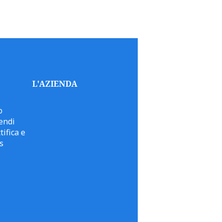
L'AZIENDA
o
endi
tifica e
s