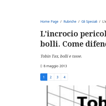
Home Page
/
Rubriche
/
Gli Speciali
/ L'i
L'incrocio perico
bolli. Come difen
Tobin Tax, bolli e tasse.
8 maggio 2013
1
2
3
4