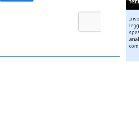
ter
Inve
legg
spes
anal
comu