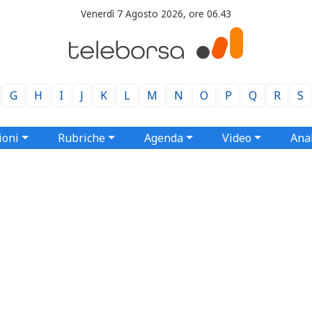
Venerdì 7 Agosto 2026, ore 06.43
G
H
I
J
K
L
M
N
O
P
Q
R
S
ioni
Rubriche
Agenda
Video
Anal