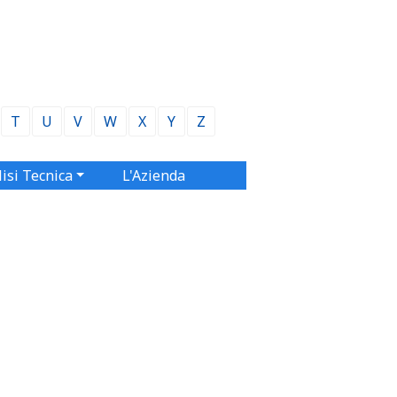
T
U
V
W
X
Y
Z
isi Tecnica
L'Azienda