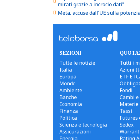
mirati grazie a incrocio dati"
Meta, accuse dall'UE sulla potenz
SEZIONI
QUOTA
Tutte le notizie
Tutti i m
Italia
Azioni It
Europa
ETF ETC
Mondo
Obbligaz
Ambiente
Fondi
Banche
Cambi e 
Economia
Materie
Finanza
Tassi
Politica
Futures 
Scienza e tecnologia
Sedex
Assicurazioni
Warrant
Energia
Rating A