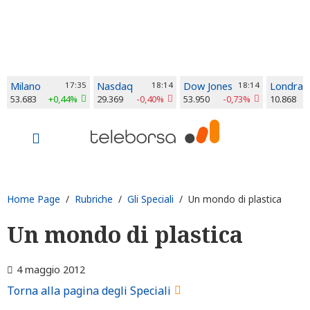
Milano
17:35
Nasdaq
18:14
Dow Jones
18:14
Londra
53.683
+0,44%
29.369
-0,40%
53.950
-0,73%
10.868
Home Page
/
Rubriche
/
Gli Speciali
/ Un mondo di plastica
Un mondo di plastica
4 maggio 2012
Torna alla pagina degli Speciali