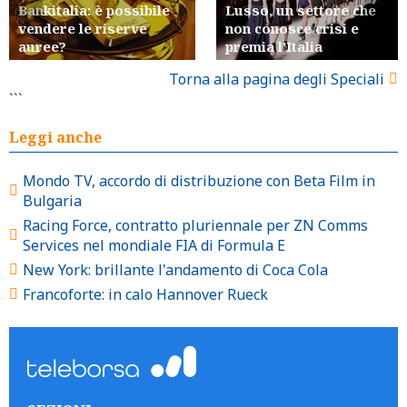
Bankitalia: è possibile
Lusso, un settore che
vendere le riserve
non conosce crisi e
auree?
premia l'Italia
Torna alla pagina degli Speciali
```
Leggi anche
Mondo TV, accordo di distribuzione con Beta Film in
Bulgaria
Racing Force, contratto pluriennale per ZN Comms
Services nel mondiale FIA di Formula E
New York: brillante l'andamento di Coca Cola
Francoforte: in calo Hannover Rueck