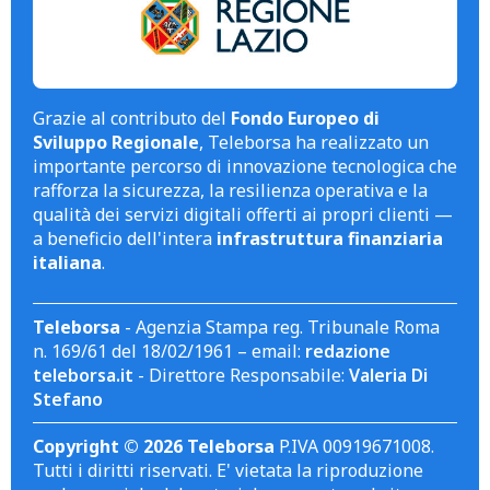
Grazie al contributo del
Fondo Europeo di
Sviluppo Regionale
, Teleborsa ha realizzato un
importante percorso di innovazione tecnologica che
rafforza la sicurezza, la resilienza operativa e la
qualità dei servizi digitali offerti ai propri clienti —
a beneficio dell'intera
infrastruttura finanziaria
italiana
.
Teleborsa
- Agenzia Stampa reg. Tribunale Roma
n. 169/61 del 18/02/1961 – email:
redazione
teleborsa.it
- Direttore Responsabile:
Valeria Di
Stefano
Copyright © 2026 Teleborsa
P.IVA 00919671008.
Tutti i diritti riservati. E' vietata la riproduzione