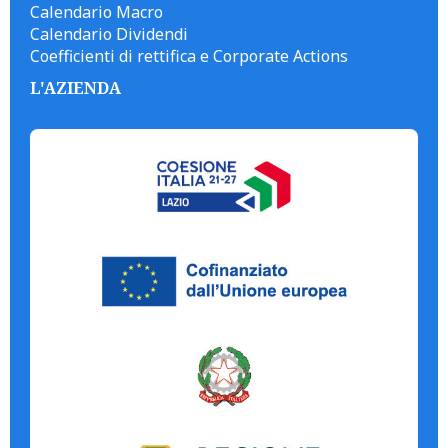
Calendario Macro
Calendario Dividendi
Coefficienti di rettifica e Corporate Actions
L'AZIENDA