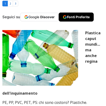
1
2
3
Seguici su
Google
Discover
Fonti Preferite
Plastica
caput
mundi...
ma
anche
regina
dell'inquinamento
PE, PP, PVC, PET, PS: chi sono costoro? Plastiche.