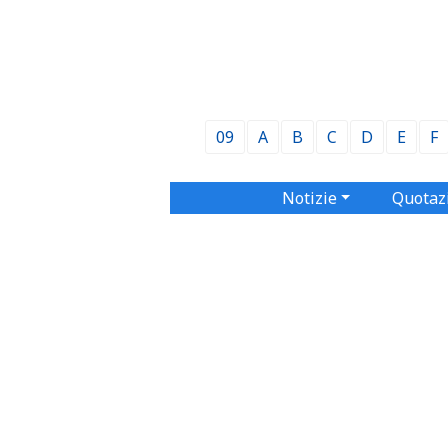
09
A
B
C
D
E
F
Notizie
Quotaz