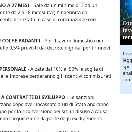
NO A 27 MESI
- Sale da un minimo di 3 ad un
nte da 2 a 18 mensilita') l'indennità da
ente licenziato in caso di conciliazione con
Com
inv
ter
 COLF E BADANTI
- Per il lavoro domestico non
ello 0,5% previsti dal decreto dignita' per i rinnovi
Inve
legg
spes
 PERSONALE
- Alzata dal 10% al 50% la soglia di
anal
ale le imprese perderanno gli incentivi commisurati
comu
 A CONTRATTI DI SVILUPPO
- Le sanzioni
zano dopo aver incassato aiuti di Stato andranno
ppo per la riconversione dei siti in disuso a causa
ndo l'acquisizione da parte degli ex dipendenti