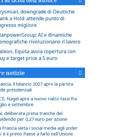
rysmian, downgrade di Deutsche
ank a Hold: attende punto di
ngresso migliore
anpowerGroup: AI e dinamiche
emografiche rivoluzionano il lavoro
aleon, Equita avvia copertura con
uy e target price a 5 euro
re notizie
ancia, il bilancio 2027 apre la partita
lle presidenziali
CE, Nagel apre a nuovo rialzo tassi fra
uglio e settembre
ni, deliberata prima tranche del
ividendo per 0,27 euro per azione
 Francia vieta i social media agli under
: è il primo Paese a farlo nell'Unione