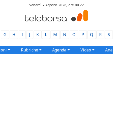
Venerdì 7 Agosto 2026, ore 08.22
G
H
I
J
K
L
M
N
O
P
Q
R
S
ioni
Rubriche
Agenda
Video
Anal