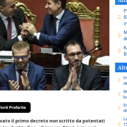
P
B
i
M
d
K
B
Alt
Fr
de
B
l
E
Fonti Preferite
d
La
vato il primo decreto non scritto da potentati
15