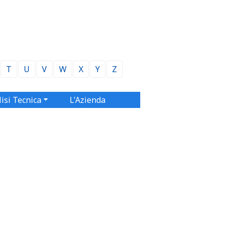
T
U
V
W
X
Y
Z
isi Tecnica
L'Azienda