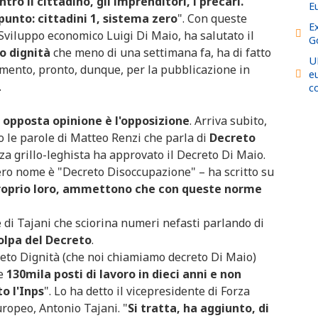
ro il cittadino, gli imprenditori, i precari.
E
punto: cittadini 1, sistema zero
". Con queste
Ex
 Sviluppo economico Luigi Di Maio, ha salutato il
G
o dignità
che meno di una settimana fa, ha di fatto
UE
edimento, pronto, dunque, per la pubblicazione in
e
.
co
 opposta opinione è l'opposizione
. Arriva subito,
so le parole di Matteo Renzi che parla di
Decreto
za grillo-leghista ha approvato il Decreto Di Maio.
ro nome è "Decreto Disoccupazione" – ha scritto su
 proprio loro, ammettono che con queste norme
 di Tajani che sciorina numeri nefasti parlando di
colpa del Decreto
.
creto Dignità (che noi chiamiamo decreto Di Maio)
re
130mila posti di lavoro in dieci anni e non
o l'Inps
". Lo ha detto il vicepresidente di Forza
ropeo, Antonio Tajani. "
Si tratta, ha aggiunto, di