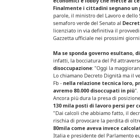
economici e lobby che mette al cent
Finalmente i cittadini segnano un 
parole, il ministro del Lavoro e dello
semaforo verde del Senato al
Decret
licenziato in via definitiva il provv
Gazzetta ufficiale nei prossimi giorni
Ma se sponda governo esultano, di
infatti, la bocciatura del Pd attraver
disoccupazione
: "Oggi la maggioran
Lo chiamano Decreto Dignità ma il ve
Fb -
nella relazione tecnica loro,
avremo 80.000 disoccupati in più
".
Ancora più dura la presa di posizione
130 mila posti di lavoro persi per 
"Dai calcoli che abbiamo fatto, il de
rischia di provocare la perdita di olt
80mila come aveva invece calcolat
Italia e presidente del Parlamento eu