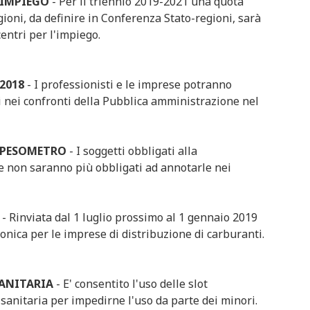
 IMPIEGO
- Per il triennio 2019-2021 una quota
gioni, da definire in Conferenza Stato-regioni, sarà
entri per l'impiego.
2018
- I professionisti e le imprese potranno
ti nei confronti della Pubblica amministrazione nel
 SPESOMETRO
- I soggetti obbligati alla
e non saranno più obbligati ad annotarle nei
- Rinviata dal 1 luglio prossimo al 1 gennaio 2019
tronica per le imprese di distribuzione di carburanti.
SANITARIA
- E' consentito l'uso delle slot
sanitaria per impedirne l'uso da parte dei minori.