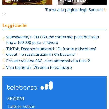
auree?
premia l'Italia
Torna alla pagina degli Speciali
```
Leggi anche
Volkswagen, il CEO Blume conferma: possibili tagli
fino a 100.000 posti di lavoro
TikTok, Federconsumatori: "Di fronte a rischi così
elevati, le rassicurazioni non bastano"
Privatizzazione SAC, dieci ammessi alla fase 2
Visa taglierà il 7% della forza lavoro
SEZIONI
Tutte le notizie