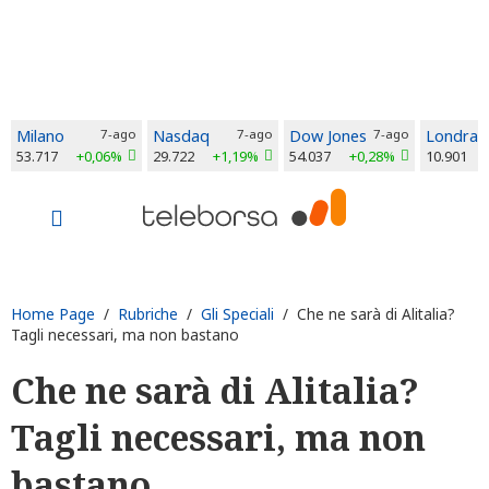
Milano
7-ago
Nasdaq
7-ago
Dow Jones
7-ago
Londra
53.717
+0,06%
29.722
+1,19%
54.037
+0,28%
10.901
Home Page
/
Rubriche
/
Gli Speciali
/ Che ne sarà di Alitalia?
Tagli necessari, ma non bastano
Che ne sarà di Alitalia?
Tagli necessari, ma non
bastano