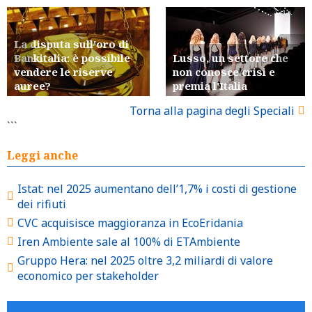
La disputa sull'oro di
Bankitalia: è possibile
Lusso, un settore che
vendere le riserve
non conosce crisi e
auree?
premia l'Italia
Torna alla pagina degli Speciali
```
Leggi anche
Istat: nel 2025 aumentano dell’1,7% i costi di gestione
dei rifiuti
CVC acquisisce maggioranza in EcoEridania
Iren Ambiente sale al 100% di ETAmbiente
Gruppo Hera: nel 2025 oltre 3,2 miliardi di valore
economico per stakeholder