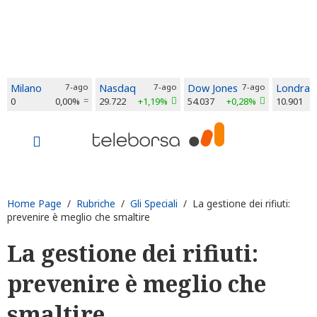
Milano
7-ago
Nasdaq
7-ago
Dow Jones
7-ago
Londra
0
0,00%
29.722
+1,19%
54.037
+0,28%
10.901
Home Page
/
Rubriche
/
Gli Speciali
/ La gestione dei rifiuti:
prevenire è meglio che smaltire
La gestione dei rifiuti:
prevenire è meglio che
smaltire