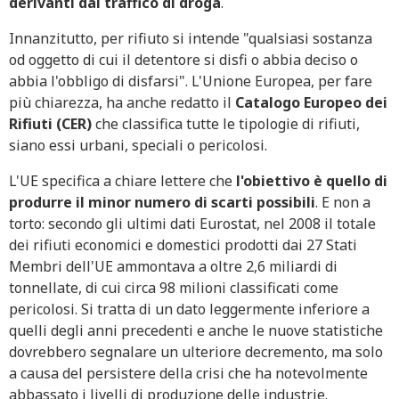
derivanti dal traffico di droga
.
Innanzitutto, per rifiuto si intende "qualsiasi sostanza
od oggetto di cui il detentore si disfi o abbia deciso o
abbia l'obbligo di disfarsi". L'Unione Europea, per fare
più chiarezza, ha anche redatto il
Catalogo Europeo dei
Rifiuti (CER)
che classifica tutte le tipologie di rifiuti,
siano essi urbani, speciali o pericolosi.
L'UE specifica a chiare lettere che
l'obiettivo è quello di
produrre il minor numero di scarti possibili
. E non a
torto: secondo gli ultimi dati Eurostat, nel 2008 il totale
dei rifiuti economici e domestici prodotti dai 27 Stati
Membri dell'UE ammontava a oltre 2,6 miliardi di
tonnellate, di cui circa 98 milioni classificati come
pericolosi. Si tratta di un dato leggermente inferiore a
quelli degli anni precedenti e anche le nuove statistiche
dovrebbero segnalare un ulteriore decremento, ma solo
a causa del persistere della crisi che ha notevolmente
abbassato i livelli di produzione delle industrie.