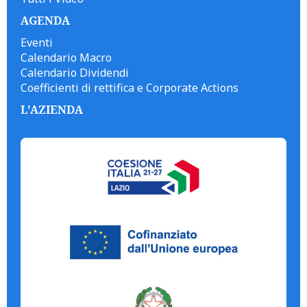
AGENDA
Eventi
Calendario Macro
Calendario Dividendi
Coefficienti di rettifica e Corporate Actions
L'AZIENDA