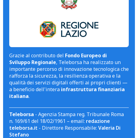
Grazie al contributo del
Fondo Europeo di
Sviluppo Regionale
, Teleborsa ha realizzato un
importante percorso di innovazione tecnologica che
rafforza la sicurezza, la resilienza operativa e la
qualità dei servizi digitali offerti ai propri clienti —
a beneficio dell'intera
infrastruttura finanziaria
italiana
.
Teleborsa
- Agenzia Stampa reg. Tribunale Roma
n. 169/61 del 18/02/1961 – email:
redazione
teleborsa.it
- Direttore Responsabile:
Valeria Di
Stefano