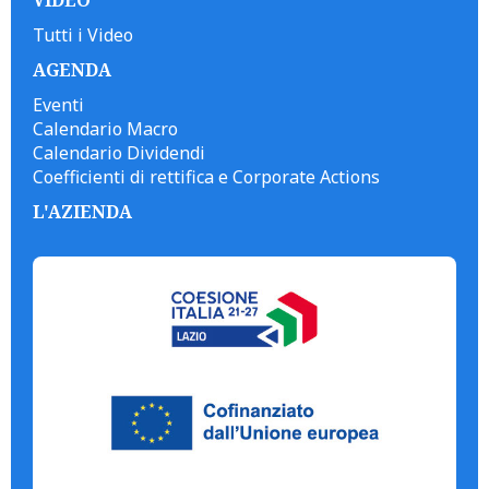
Tutti i Video
AGENDA
Eventi
Calendario Macro
Calendario Dividendi
Coefficienti di rettifica e Corporate Actions
L'AZIENDA