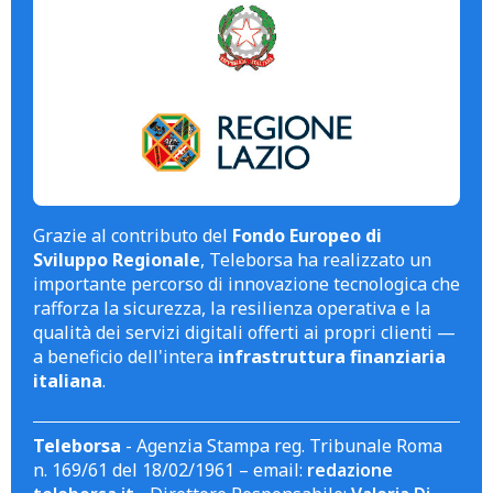
Grazie al contributo del
Fondo Europeo di
Sviluppo Regionale
, Teleborsa ha realizzato un
importante percorso di innovazione tecnologica che
rafforza la sicurezza, la resilienza operativa e la
qualità dei servizi digitali offerti ai propri clienti —
a beneficio dell'intera
infrastruttura finanziaria
italiana
.
Teleborsa
- Agenzia Stampa reg. Tribunale Roma
n. 169/61 del 18/02/1961 – email:
redazione