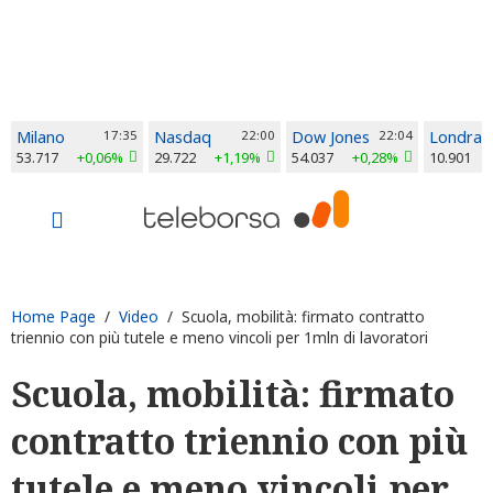
Milano
17:35
Nasdaq
22:00
Dow Jones
22:04
Londra
53.717
+0,06%
29.722
+1,19%
54.037
+0,28%
10.901
Home Page
/
Video
/ Scuola, mobilità: firmato contratto
triennio con più tutele e meno vincoli per 1mln di lavoratori
Scuola, mobilità: firmato
contratto triennio con più
tutele e meno vincoli per