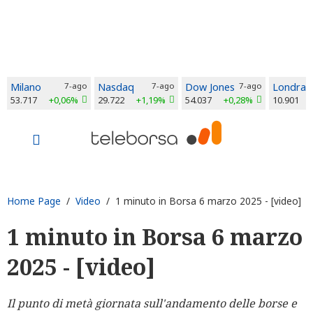
Milano
7-ago
Nasdaq
7-ago
Dow Jones
7-ago
Londra
53.717
+0,06%
29.722
+1,19%
54.037
+0,28%
10.901
Home Page
/
Video
/ 1 minuto in Borsa 6 marzo 2025 - [video]
1 minuto in Borsa 6 marzo
2025 - [video]
Il punto di metà giornata sull'andamento delle borse e