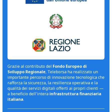
Grazie al contributo del
Fondo Europeo di
Sviluppo Regionale
, Teleborsa ha realizzato un
importante percorso di innovazione tecnologica che
rafforza la sicurezza, la resilienza operativa e la
qualità dei servizi digitali offerti ai propri clienti —
a beneficio dell'intera
infrastruttura finanziaria
italiana
.