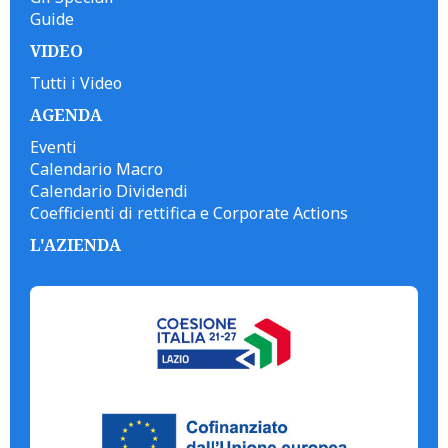
Guide
VIDEO
Tutti i Video
AGENDA
Eventi
Calendario Macro
Calendario Dividendi
Coefficienti di rettifica e Corporate Actions
L'AZIENDA