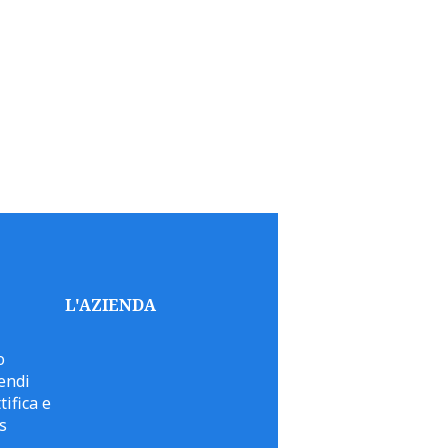
L'AZIENDA
o
endi
tifica e
s