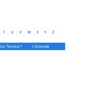
T
U
V
W
X
Y
Z
isi Tecnica
L'Azienda