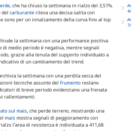
verde
, che ha chiuso la settimana in rialzo del 3,51%.
A
4
e del
carburante
rileva una decisa salita con
ese sono per un innalzamento della curva fino al top
A
7
 chiude la settimana con una performance positiva
e di medio periodo è negativa, mentre segnali
iodo, grazie alla tenuta del supporto individuato a
 indicativo di un cambiamento del trend.
 archivia la settimana con una perdita secca del
cazioni tecniche assunte del
frumento
restano
indicatori di breve periodo evidenziano una frenata
vi rallentamenti.
vato sul mais
, che perde terreno, mostrando una
del
mais
mostra segnali di peggioramento con
ialzo l'area di resistenza è individuata a 411,68.