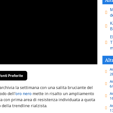
M
d
K
B
E
T
m
Alt
A
2
Fonti Preferite
A
6
 archivia la settimana con una salita bruciante del
odo dell'
oro nero
mette in risalto un ampliamento
A
1
va con prima area di resistenza individuata a quota
della trendline rialzista.
A
1