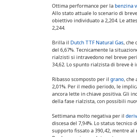
Ottima performance per la
benzina 
Allo stato attuale lo scenario di brev
obiettivo individuato a 2,204. Le att
2,244.
Brilla il
Dutch TTF Natural Gas
, che
del 6,67%. Tecnicamente la situazion
rialzisti si intravedono nel breve per
34,62. Lo spunto rialzista di breve è
Ribasso scomposto per il
grano
, che
2,01%. Per il medio periodo, le impli
ancora lette in chiave positiva. Gli 
della fase rialzista, con possibili nuo
Settimana molto negativa per il
deri
discesa del 7,94%. Lo status tecnico 
supporto fissato a 390,42, mentre al r