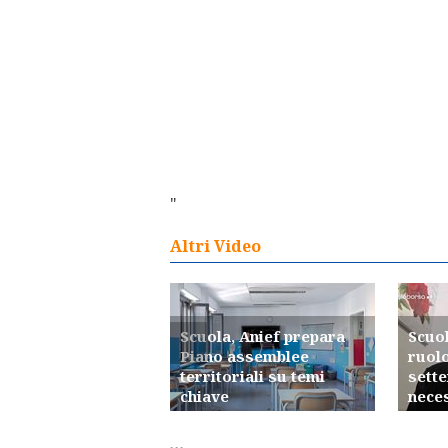
"
Altri Video
Scuola, Anief prepara
Scuol
Piano assemblee
ruolo
territoriali su temi
sette
chiave
nece