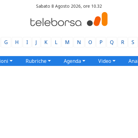
Sabato 8 Agosto 2026, ore 10.32
G
H
I
J
K
L
M
N
O
P
Q
R
S
ioni
Rubriche
Agenda
Video
Anal