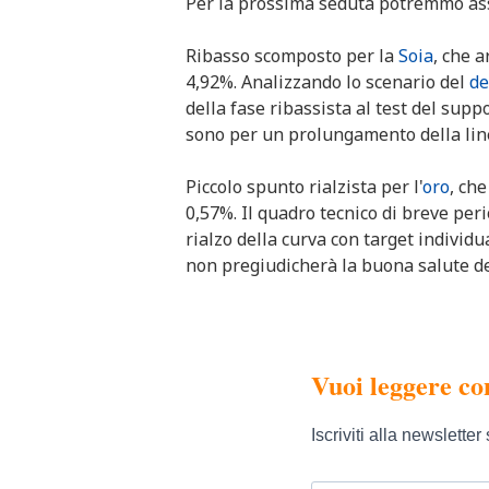
Per la prossima seduta potremmo ass
Ribasso scomposto per la
Soia
, che 
4,92%. Analizzando lo scenario del
de
della fase ribassista al test del supp
sono per un prolungamento della lin
Piccolo spunto rialzista per l'
oro
, ch
0,57%. Il quadro tecnico di breve per
rialzo della curva con target individua
non pregiudicherà la buona salute de