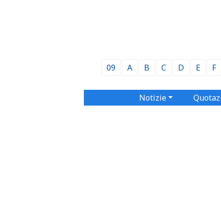
09
A
B
C
D
E
F
Notizie
Quotaz