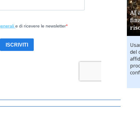
AI 
fin
ris
Usar
del 
affi
proc
conf