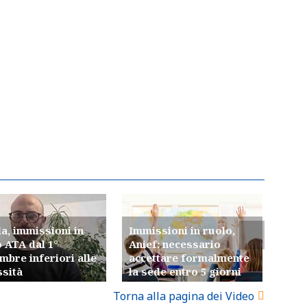
a, immissioni in
Immissioni in ruolo,
 ATA dal 1°
Anief: necessario
Scu
mbre inferiori alle
accettare formalmente
dei 
ssità
la sede entro 5 giorni
sic
Torna alla pagina dei Video