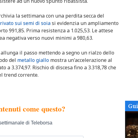
istere ad un nuovo spunto ribassista.
archivia la settimana con una perdita secca del
rivato sui semi di soia
si evidenzia un ampliamento
orto 991,85. Prima resistenza a 1.025,53. Le attese
ea negativa verso nuovi minimi a 980,63.
e allunga il passo mettendo a segno un rialzo dello
iodo del
metallo giallo
mostra un'accelerazione al
to a 3.374,97. Rischio di discesa fino a 3.318,78 che
l trend corrente.
Gu